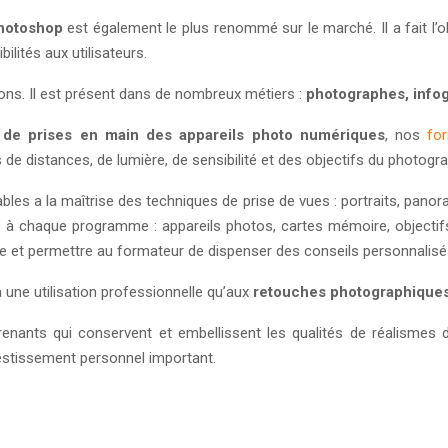
Photoshop
est également le plus renommé sur le marché. Il a fait l
ilités aux utilisateurs.
ons. Il est présent dans de nombreux métiers :
photographes, info
t de prises en main des appareils photo numériques
, nos
fo
de distances, de lumière, de sensibilité et des objectifs du photogr
les a la maîtrise des techniques de prise de vues : portraits, panora
à chaque programme : appareils photos, cartes mémoire, objectifs
pe et permettre au formateur de dispenser des conseils personnalis
 une utilisation professionnelle qu’aux
retouches photographique
prenants qui conservent et embellissent les qualités de réalismes 
vestissement personnel important.