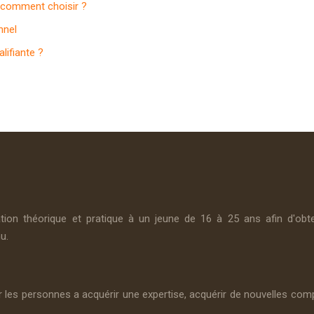
t comment choisir ?
nnel
lifiante ?
on théorique et pratique à un jeune de 16 à 25 ans afin d'obteni
u.
r les personnes a acquérir une expertise, acquérir de nouvelles compé